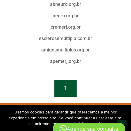
abneuro.org.br
neuro.org.br
cremerj.org.br
esclerosemultipla.com.br
amigosmultiplos.org.br
apemerj.org.br
© 2026
Clínica Neurológica da Barra
– Todos os Direitos Reservados
Usamos cookies para garantir que oferecemos a melhor
experiência em nosso site. Se você continuar a usar este site,
assumiremos que está satisfeito com ele.
Agende sua consulta