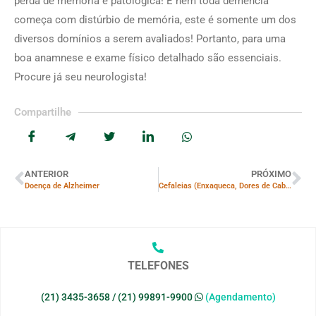
perda de memória é patológica! E nem toda demência
começa com distúrbio de memória, este é somente um dos
diversos domínios a serem avaliados! Portanto, para uma
boa anamnese e exame físico detalhado são essenciais.
Procure já seu neurologista!
Compartilhe
ANTERIOR
PRÓXIMO
Doença de Alzheimer
Cefaleias (Enxaqueca, Dores de Cabeça em geral)
TELEFONES
(21) 3435-3658
/
(21) 99891-9900
(Agendamento)